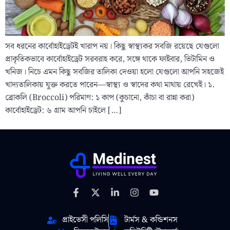
সব ধরনের কার্বোহাইড্রেটই খারাপ নয়। কিছু স্বাস্থ্যকর সবজি রয়েছে যেগুলো
প্রাকৃতিকভাবে কার্বোহাইড্রেট সরবরাহ করে, সঙ্গে থাকে ফাইবার, ভিটামিন ও
খনিজ। নিচে এমন কিছু সবজির তালিকা দেওয়া হলো যেগুলো আপনি সহজেই
খাদ্যতালিকায় যুক্ত করতে পারেন—স্বাস্থ্য ও স্বাদের কথা মাথায় রেখেই। ১.
ব্রোকলি (Broccoli) পরিমাণ: ১ কাপ (কুচানো, কাঁচা বা রান্না করা)
কার্বোহাইড্রেট: ৬ গ্রাম আপনি চাইলে […]
প্রাইভেসী পলিসি
টার্মস & কন্ডিশনস