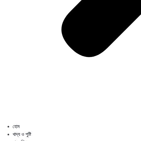
হোম
খাদ্য ও পুষ্টি