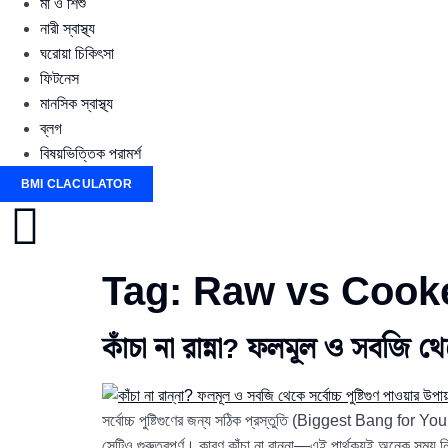
মা ও শিশু
নারী স্বাস্থ্য
ঘরোয়া চিকিৎসা
ফিটনেস
মানসিক স্বাস্থ্য
ব্লগ
বিষয়ভিত্তিক পরামর্শ
BMI CLACULATOR
Tag:
Raw vs Cook
কাঁচা না রান্না? ফলমূল ও সবজি থে
সর্বোচ্চ পুষ্টিগুণের জন্য সঠিক প্রস্তুতি (Biggest Bang for 
সেটিও গুরুত্বপূর্ণ। কারণ কাঁচা না রান্না—এই পার্থক্যই অনেক সময় ন