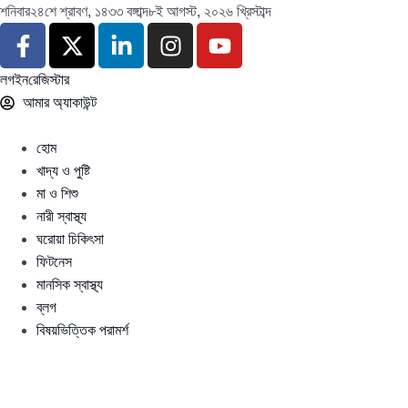
শনিবার
২৪শে শ্রাবণ, ১৪৩৩ বঙ্গাব্দ
৮ই আগস্ট, ২০২৬ খ্রিস্টাব্দ
লগইন
রেজিস্টার
আমার অ্যাকাউন্ট
হোম
খাদ্য ও পুষ্টি
মা ও শিশু
নারী স্বাস্থ্য
ঘরোয়া চিকিৎসা
ফিটনেস
মানসিক স্বাস্থ্য
ব্লগ
বিষয়ভিত্তিক পরামর্শ