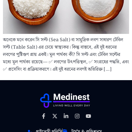
অনেকে মনে করেন সি সল্ট (Sea Salt) বা সামুদ্রিক লবণ সাধারণ টেবিল
সল্ট (Table Salt) এর চেয়ে স্বাস্থ্যকর। কিন্তু বাস্তবে, এই দুই ধরনের
লবণের পুষ্টিগুণ প্রায় একই। মূল পার্থক্য কী? সি সল্ট এবং টেবিল সল্টের
মধ্যে মূল পার্থক্য রয়েছে— ✅ লবণের উৎপত্তিস্থল, ✅ সংগ্রহের পদ্ধতি, এবং
✅ প্রসেসিং বা প্রক্রিয়াকরণে। এই দুই ধরনের লবণই অতিরিক্ত […]
প্রাইভেসী পলিসি
টার্মস & কন্ডিশনস