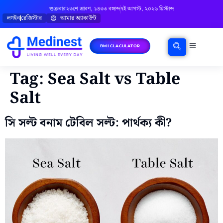
শুক্রবার
২৩শে শ্রাবণ, ১৪৩৩ বঙ্গাব্দ
৭ই আগস্ট, ২০২৬ খ্রিস্টাব্দ
লগইন
রেজিস্টার
আমার অ্যাকাউন্ট
BMI CLACULATOR
ঘরোয়া চিকিৎসা
মানসিক স্বাস্থ্য
বিষয়ভিত্তিক পরামর্শ
Tag:
Sea Salt vs Table
Salt
সি সল্ট বনাম টেবিল সল্ট: পার্থক্য কী?