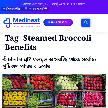
সোমবার
২৬শে শ্রাবণ, ১৪৩৩ বঙ্গাব্দ
১০ই আগস্ট, ২০২৬ খ্রিস্টাব্দ
লগইন
রেজিস্টার
আমার অ্যাকাউন্ট
BMI CLACULATOR
ঘরোয়া চিকিৎসা
মানসিক স্বাস্থ্য
বিষয়ভিত্তিক পরামর্শ
Tag:
Steamed Broccoli
Benefits
কাঁচা না রান্না? ফলমূল ও সবজি থেকে সর্বোচ্চ
পুষ্টিগুণ পাওয়ার উপায়