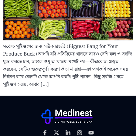
সর্বোচ্চ পুষ্টিগুণের জন্য সঠিক প্রস্তুতি (Biggest Bang for Your
Produce Buck) আপনি যদি প্রতিদিনের খাবারে আরও বেশি ফল ও সবজি
যুক্ত করতে চান, তাহলে শুধু তা খাওয়া যথেষ্ট নয়—কীভাবে তা প্রস্তুত
করছেন, সেটিও গুরুত্বপূর্ণ। কারণ কাঁচা না রান্না—এই পার্থক্যই অনেক সময়
নির্ধারণ করে কোনটি থেকে আপনি কতটা পুষ্টি পাবেন। কিছু সবজি গরমে
পুষ্টিগুণ হারায়, আবার […]