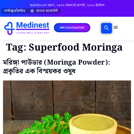
শুক্রবার
২৩শে শ্রাবণ, ১৪৩৩ বঙ্গাব্দ
৭ই আগস্ট, ২০২৬ খ্রিস্টাব্দ
লগইন
রেজিস্টার
আমার অ্যাকাউন্ট
BMI CLACULATOR
ঘরোয়া চিকিৎসা
মানসিক স্বাস্থ্য
বিষয়ভিত্তিক পরামর্শ
Tag:
Superfood Moringa
মরিঙ্গা পাউডার (Moringa Powder):
প্রকৃতির এক বিস্ময়কর ওষুধ