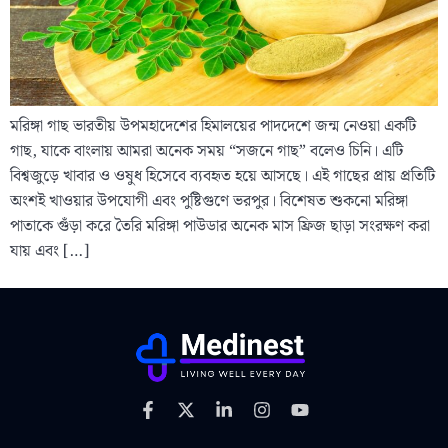
মরিঙ্গা গাছ ভারতীয় উপমহাদেশের হিমালয়ের পাদদেশে জন্ম নেওয়া একটি
গাছ, যাকে বাংলায় আমরা অনেক সময় “সজনে গাছ” বলেও চিনি। এটি
বিশ্বজুড়ে খাবার ও ওষুধ হিসেবে ব্যবহৃত হয়ে আসছে। এই গাছের প্রায় প্রতিটি
অংশই খাওয়ার উপযোগী এবং পুষ্টিগুণে ভরপুর। বিশেষত শুকনো মরিঙ্গা
পাতাকে গুঁড়া করে তৈরি মরিঙ্গা পাউডার অনেক মাস ফ্রিজ ছাড়া সংরক্ষণ করা
যায় এবং […]