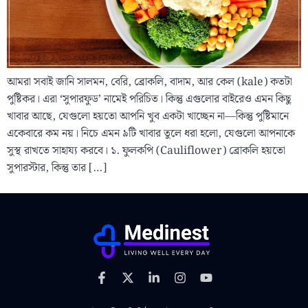
আমরা সবাই জানি সালমন, বেরি, ব্রোকলি, বাদাম, আর কেল (kale) কতটা
পুষ্টিকর। এরা ‘সুপারফুড’ নামেই পরিচিত। কিন্তু এগুলোর বাইরেও এমন কিছু
খাবার আছে, যেগুলো হয়তো আপনি খুব একটা খাচ্ছেন না—কিন্তু পুষ্টিমানে
একেবারে কম নয়। নিচে এমন ৯টি খাবার তুলে ধরা হলো, যেগুলো আপনাকে
সুস্থ রাখতে সাহায্য করবে। ১. ফুলকপি (Cauliflower) ব্রোকলি হয়তো
সুপারস্টার, কিন্তু তার […]