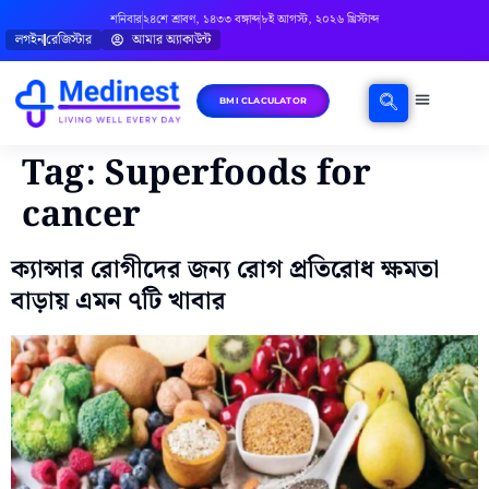
শনিবার
২৪শে শ্রাবণ, ১৪৩৩ বঙ্গাব্দ
৮ই আগস্ট, ২০২৬ খ্রিস্টাব্দ
লগইন
রেজিস্টার
আমার অ্যাকাউন্ট
BMI CLACULATOR
ঘরোয়া চিকিৎসা
মানসিক স্বাস্থ্য
বিষয়ভিত্তিক পরামর্শ
Tag:
Superfoods for
cancer
ক্যান্সার রোগীদের জন্য রোগ প্রতিরোধ ক্ষমতা
বাড়ায় এমন ৭টি খাবার