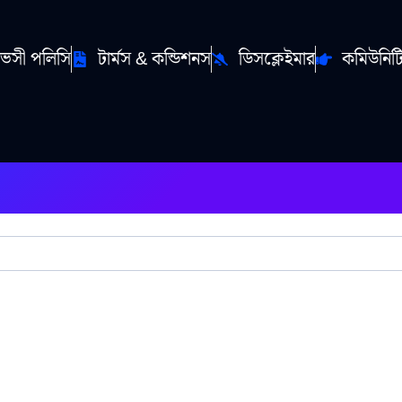
ইভেসী পলিসি
টার্মস & কন্ডিশনস
ডিসক্লেইমার
কমিউনিটি স্