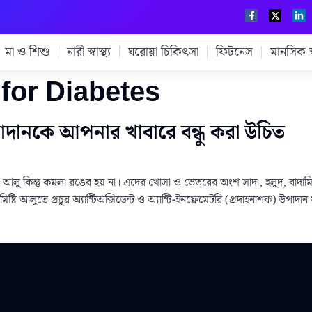
মা ও শিশু
নারী স্বাস্থ্য
ঘরোয়া চিকিৎসা
ফিটনেস
মানসিক স্ব
for Diabetes
 উপাদানকে আপনার খাবারে বন্ধু করা উচিত
ষ্টি আলু কিন্তু কমলা রঙের হয় না। এদের খোসা ও ভেতরের অংশ সাদা, হলুদ, বা
 মিষ্টি আলুতে প্রচুর অ্যান্টিঅক্সিডেন্ট ও অ্যান্টি-ইনফ্লেমেটরি (প্রদাহনাশক) উপ