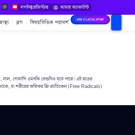
লগইন
রেজিস্টার
আমার অ্যাকাউন্ট
াস্থ্য
ব্লগ
বিষয়ভিত্তিক পরামর্শ
BMI CLACULATOR
দামি, লাল, গোলাপি এমনকি বেগুনিও হতে পারে। এই রঙের
াদান থাকে, যা শরীরের ক্ষতিকর ফ্রি র‍্যাডিকেল (Free Radicals)