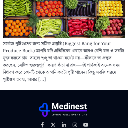
সর্বোচ্চ পুষ্টিগুণের জন্য সঠিক প্রস্তুতি (Biggest Bang for Your
Produce Buck) আপনি যদি প্রতিদিনের খাবারে আরও বেশি ফল ও সবজি
যুক্ত করতে চান, তাহলে শুধু তা খাওয়া যথেষ্ট নয়—কীভাবে তা প্রস্তুত
করছেন, সেটিও গুরুত্বপূর্ণ। কারণ কাঁচা না রান্না—এই পার্থক্যই অনেক সময়
নির্ধারণ করে কোনটি থেকে আপনি কতটা পুষ্টি পাবেন। কিছু সবজি গরমে
পুষ্টিগুণ হারায়, আবার […]