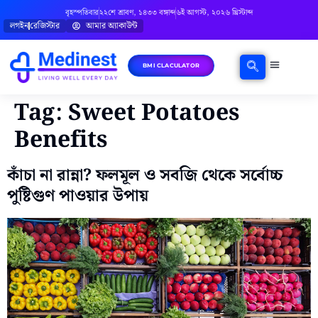
বৃহস্পতিবার
২২শে শ্রাবণ, ১৪৩৩ বঙ্গাব্দ
৬ই আগস্ট, ২০২৬ খ্রিস্টাব্দ
লগইন
রেজিস্টার
আমার অ্যাকাউন্ট
BMI CLACULATOR
Tag:
Sweet Potatoes
Benefits
কাঁচা না রান্না? ফলমূল ও সবজি থেকে সর্বোচ্চ
পুষ্টিগুণ পাওয়ার উপায়