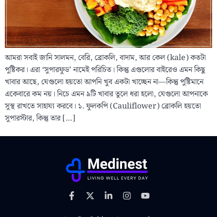
আমরা সবাই জানি সালমন, বেরি, ব্রোকলি, বাদাম, আর কেল (kale) কতটা
পুষ্টিকর। এরা ‘সুপারফুড’ নামেই পরিচিত। কিন্তু এগুলোর বাইরেও এমন কিছু
খাবার আছে, যেগুলো হয়তো আপনি খুব একটা খাচ্ছেন না—কিন্তু পুষ্টিমানে
একেবারে কম নয়। নিচে এমন ৯টি খাবার তুলে ধরা হলো, যেগুলো আপনাকে
সুস্থ রাখতে সাহায্য করবে। ১. ফুলকপি (Cauliflower) ব্রোকলি হয়তো
সুপারস্টার, কিন্তু তার […]