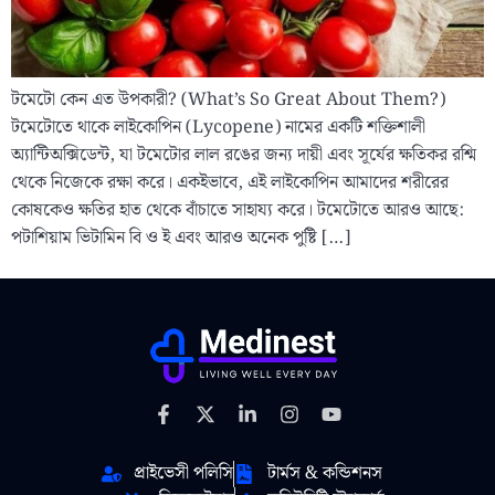
টমেটো কেন এত উপকারী? (What’s So Great About Them?)
টমেটোতে থাকে লাইকোপিন (Lycopene) নামের একটি শক্তিশালী
অ্যান্টিঅক্সিডেন্ট, যা টমেটোর লাল রঙের জন্য দায়ী এবং সূর্যের ক্ষতিকর রশ্মি
থেকে নিজেকে রক্ষা করে। একইভাবে, এই লাইকোপিন আমাদের শরীরের
কোষকেও ক্ষতির হাত থেকে বাঁচাতে সাহায্য করে। টমেটোতে আরও আছে:
পটাশিয়াম ভিটামিন বি ও ই এবং আরও অনেক পুষ্টি […]
প্রাইভেসী পলিসি
টার্মস & কন্ডিশনস