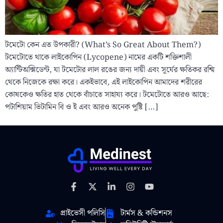
টমেটো কেন এত উপকারী? (What’s So Great About Them?)
টমেটোতে থাকে লাইকোপিন (Lycopene) নামের একটি শক্তিশালী
অ্যান্টিঅক্সিডেন্ট, যা টমেটোর লাল রঙের জন্য দায়ী এবং সূর্যের ক্ষতিকর রশ্মি
থেকে নিজেকে রক্ষা করে। একইভাবে, এই লাইকোপিন আমাদের শরীরের
কোষকেও ক্ষতির হাত থেকে বাঁচাতে সাহায্য করে। টমেটোতে আরও আছে:
পটাশিয়াম ভিটামিন বি ও ই এবং আরও অনেক পুষ্টি […]
প্রাইভেসী পলিসি
টার্মস & কন্ডিশনস