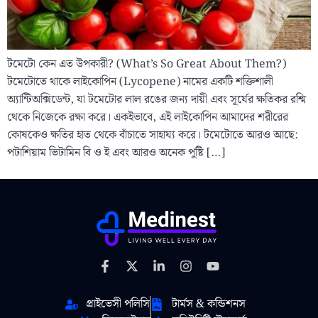
টমেটো কেন এত উপকারী? (What’s So Great About Them?)
টমেটোতে থাকে লাইকোপিন (Lycopene) নামের একটি শক্তিশালী
অ্যান্টিঅক্সিডেন্ট, যা টমেটোর লাল রঙের জন্য দায়ী এবং সূর্যের ক্ষতিকর রশ্মি
থেকে নিজেকে রক্ষা করে। একইভাবে, এই লাইকোপিন আমাদের শরীরের
কোষকেও ক্ষতির হাত থেকে বাঁচাতে সাহায্য করে। টমেটোতে আরও আছে:
পটাশিয়াম ভিটামিন বি ও ই এবং আরও অনেক পুষ্টি […]
প্রাইভেসী পলিসি
টার্মস & কন্ডিশনস