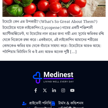
টমেটো কেন এত উপকারী? (What’s So Great About Them?)
টমেটোতে থাকে লাইকোপিন (Lycopene) নামের একটি শক্তিশালী
অ্যান্টিঅক্সিডেন্ট, যা টমেটোর লাল রঙের জন্য দায়ী এবং সূর্যের ক্ষতিকর রশ্মি
থেকে নিজেকে রক্ষা করে। একইভাবে, এই লাইকোপিন আমাদের শরীরের
কোষকেও ক্ষতির হাত থেকে বাঁচাতে সাহায্য করে। টমেটোতে আরও আছে:
পটাশিয়াম ভিটামিন বি ও ই এবং আরও অনেক পুষ্টি […]
প্রাইভেসী পলিসি
টার্মস & কন্ডিশনস