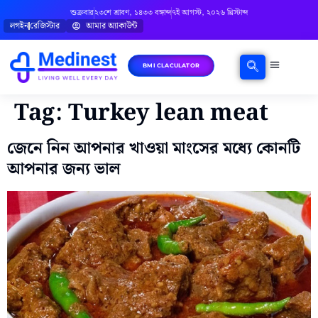
শুক্রবার
২৩শে শ্রাবণ, ১৪৩৩ বঙ্গাব্দ
৭ই আগস্ট, ২০২৬ খ্রিস্টাব্দ
লগইন
রেজিস্টার
আমার অ্যাকাউন্ট
BMI CLACULATOR
ঘরোয়া চিকিৎসা
মানসিক স্বাস্থ্য
বিষয়ভিত্তিক পরামর্শ
Tag:
Turkey lean meat
জেনে নিন আপনার খাওয়া মাংসের মধ্যে কোনটি
আপনার জন্য ভাল