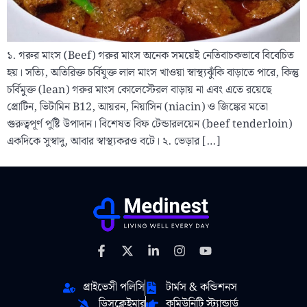
১. গরুর মাংস (Beef) গরুর মাংস অনেক সময়েই নেতিবাচকভাবে বিবেচিত
হয়। সত্যি, অতিরিক্ত চর্বিযুক্ত লাল মাংস খাওয়া স্বাস্থ্যঝুঁকি বাড়াতে পারে, কিন্তু
চর্বিমুক্ত (lean) গরুর মাংস কোলেস্টেরল বাড়ায় না এবং এতে রয়েছে
প্রোটিন, ভিটামিন B12, আয়রন, নিয়াসিন (niacin) ও জিঙ্কের মতো
গুরুত্বপূর্ণ পুষ্টি উপাদান। বিশেষত বিফ টেন্ডারলয়েন (beef tenderloin)
একদিকে সুস্বাদু, আবার স্বাস্থ্যকরও বটে। ২. ভেড়ার […]
প্রাইভেসী পলিসি
টার্মস & কন্ডিশনস
ডিসক্লেইমার
কমিউনিটি স্ট্যান্ডার্ড