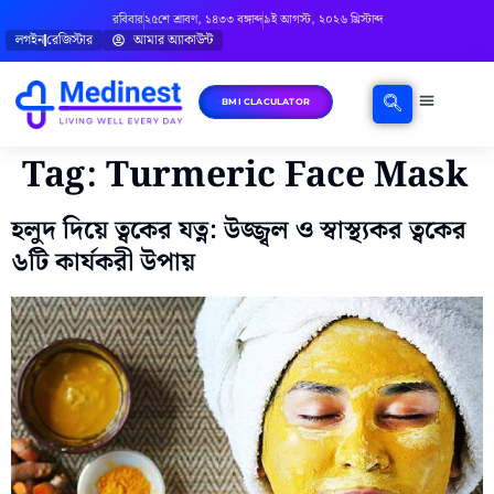
রবিবার
২৫শে শ্রাবণ, ১৪৩৩ বঙ্গাব্দ
৯ই আগস্ট, ২০২৬ খ্রিস্টাব্দ
লগইন
রেজিস্টার
আমার অ্যাকাউন্ট
BMI CLACULATOR
ঘরোয়া চিকিৎসা
মানসিক স্বাস্থ্য
বিষয়ভিত্তিক পরামর্শ
Tag:
Turmeric Face Mask
হলুদ দিয়ে ত্বকের যত্ন: উজ্জ্বল ও স্বাস্থ্যকর ত্বকের
৬টি কার্যকরী উপায়