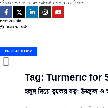
শনিবার
২৪শে শ্রাবণ, ১৪৩৩ বঙ্গাব্দ
৮ই আগস্ট, ২০২৬ খ্রিস্টাব্দ
লগইন
রেজিস্টার
আমার অ্যাকাউন্ট
BMI CLACULATOR
Tag:
Turmeric for 
হলুদ দিয়ে ত্বকের যত্ন: উজ্জ্বল ও 