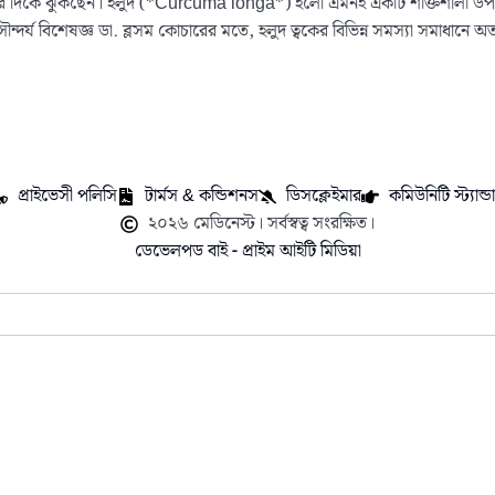
ানের দিকে ঝুঁকছেন। হলুদ (*Curcuma longa*) হলো এমনই একটি শক্তিশালী উপাদান, য
সৌন্দর্য বিশেষজ্ঞ ডা. ব্লসম কোচারের মতে, হলুদ ত্বকের বিভিন্ন সমস্যা সমাধানে অ
প্রাইভেসী পলিসি
টার্মস & কন্ডিশনস
ডিসক্লেইমার
কমিউনিটি স্ট্যান্ডার
২০২৬ মেডিনেস্ট। সর্বস্বত্ব সংরক্ষিত।
ডেভেলপড বাই - প্রাইম আইটি মিডিয়া