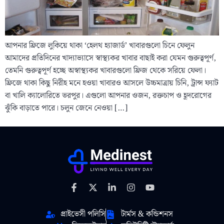
আপনার ফ্রিজে লুকিয়ে থাকা ‘হেলথ হ্যাজার্ড’ খাবারগুলো চিনে ফেলুন
আমাদের প্রতিদিনের খাদ্যাভ্যাসে স্বাস্থ্যকর খাবার বাছাই করা যেমন গুরুত্বপূর্ণ,
তেমনি গুরুত্বপূর্ণ হচ্ছে অস্বাস্থ্যকর খাবারগুলো ফ্রিজ থেকে সরিয়ে ফেলা।
ফ্রিজে থাকা কিছু নিরীহ মনে হওয়া খাবারও আসলে উচ্চমাত্রায় চিনি, ট্রান্স ফ্যাট
বা খালি ক্যালোরিতে ভরপুর। এগুলো আপনার ওজন, রক্তচাপ ও হূদরোগের
ঝুঁকি বাড়াতে পারে। চলুন জেনে নেওয়া […]
প্রাইভেসী পলিসি
টার্মস & কন্ডিশনস