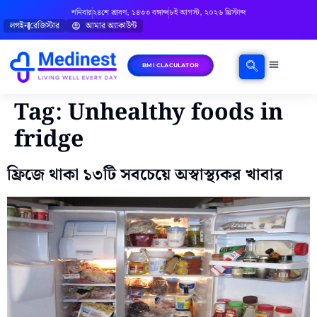
শনিবার
২৪শে শ্রাবণ, ১৪৩৩ বঙ্গাব্দ
৮ই আগস্ট, ২০২৬ খ্রিস্টাব্দ
লগইন
রেজিস্টার
আমার অ্যাকাউন্ট
BMI CLACULATOR
ঘরোয়া চিকিৎসা
মানসিক স্বাস্থ্য
বিষয়ভিত্তিক পরামর্শ
Tag:
Unhealthy foods in
fridge
ফ্রিজে থাকা ১৩টি সবচেয়ে অস্বাস্থ্যকর খাবার