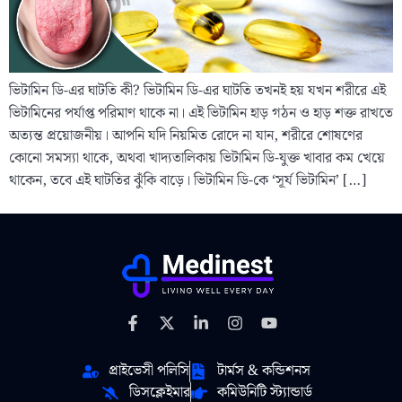
ভিটামিন ডি-এর ঘাটতি কী? ভিটামিন ডি-এর ঘাটতি তখনই হয় যখন শরীরে এই
ভিটামিনের পর্যাপ্ত পরিমাণ থাকে না। এই ভিটামিন হাড় গঠন ও হাড় শক্ত রাখতে
অত্যন্ত প্রয়োজনীয়। আপনি যদি নিয়মিত রোদে না যান, শরীরে শোষণের
কোনো সমস্যা থাকে, অথবা খাদ্যতালিকায় ভিটামিন ডি-যুক্ত খাবার কম খেয়ে
থাকেন, তবে এই ঘাটতির ঝুঁকি বাড়ে। ভিটামিন ডি-কে ‘সূর্য ভিটামিন’ […]
প্রাইভেসী পলিসি
টার্মস & কন্ডিশনস
ডিসক্লেইমার
কমিউনিটি স্ট্যান্ডার্ড