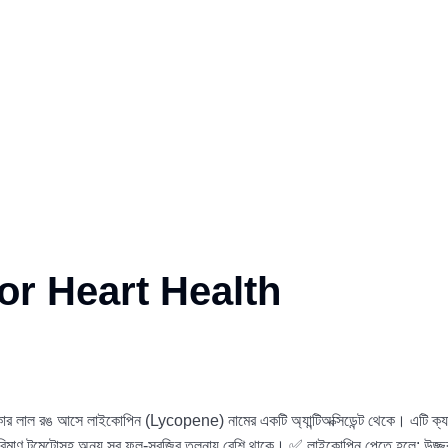
or Heart Health
 রঙ আসে লাইকোপিন (Lycopene) নামের একটি অ্যান্টিঅক্সিডেন্ট থেকে। এটি ক্যানস
পরিমাণ টমেটোসহ অন্য সব ফল-সবজির তুলনায় বেশি থাকে। ✅ লাইকোপিন পেতে হলে: উজ্জ্