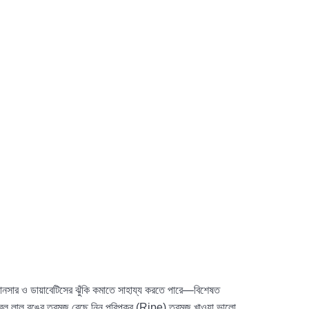
ার ও ডায়াবেটিসের ঝুঁকি কমাতে সাহায্য করতে পারে—বিশেষত
বল লাল রঙের তরমুজ বেছে নিন পরিপক্ব (Ripe) তরমুজ খাওয়া ভালো