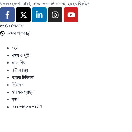
শুক্রবার
২৩শে শ্রাবণ, ১৪৩৩ বঙ্গাব্দ
৭ই আগস্ট, ২০২৬ খ্রিস্টাব্দ
লগইন
রেজিস্টার
আমার অ্যাকাউন্ট
হোম
খাদ্য ও পুষ্টি
মা ও শিশু
নারী স্বাস্থ্য
ঘরোয়া চিকিৎসা
ফিটনেস
মানসিক স্বাস্থ্য
ব্লগ
বিষয়ভিত্তিক পরামর্শ