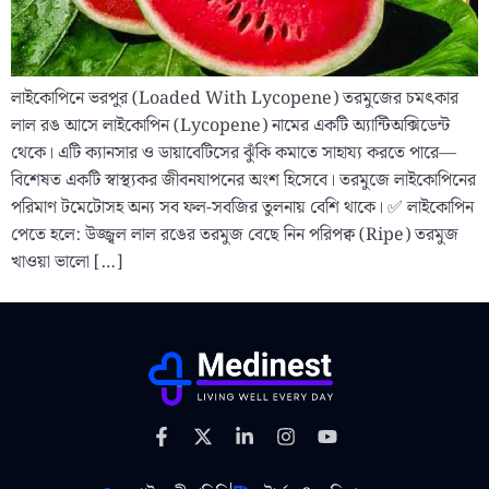
লাইকোপিনে ভরপুর (Loaded With Lycopene) তরমুজের চমৎকার
লাল রঙ আসে লাইকোপিন (Lycopene) নামের একটি অ্যান্টিঅক্সিডেন্ট
থেকে। এটি ক্যানসার ও ডায়াবেটিসের ঝুঁকি কমাতে সাহায্য করতে পারে—
বিশেষত একটি স্বাস্থ্যকর জীবনযাপনের অংশ হিসেবে। তরমুজে লাইকোপিনের
পরিমাণ টমেটোসহ অন্য সব ফল-সবজির তুলনায় বেশি থাকে। ✅ লাইকোপিন
পেতে হলে: উজ্জ্বল লাল রঙের তরমুজ বেছে নিন পরিপক্ব (Ripe) তরমুজ
খাওয়া ভালো […]