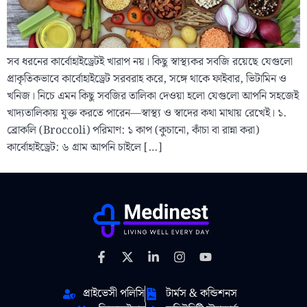
সব ধরনের কার্বোহাইড্রেটই খারাপ নয়। কিছু স্বাস্থ্যকর সবজি রয়েছে যেগুলো
প্রাকৃতিকভাবে কার্বোহাইড্রেট সরবরাহ করে, সঙ্গে থাকে ফাইবার, ভিটামিন ও
খনিজ। নিচে এমন কিছু সবজির তালিকা দেওয়া হলো যেগুলো আপনি সহজেই
খাদ্যতালিকায় যুক্ত করতে পারেন—স্বাস্থ্য ও স্বাদের কথা মাথায় রেখেই। ১.
ব্রোকলি (Broccoli) পরিমাণ: ১ কাপ (কুচানো, কাঁচা বা রান্না করা)
কার্বোহাইড্রেট: ৬ গ্রাম আপনি চাইলে […]
প্রাইভেসী পলিসি
টার্মস & কন্ডিশনস