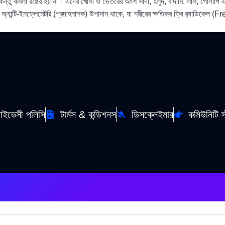
কিন্তু কমলা রঙের হয় না। এদের খোসা ও ভেতরের অংশ সাদা, হলুদ, বাদামি, লাল, গোলাপি এমন
ন্ট ও অ্যান্টি-ইনফ্লেমেটরি (প্রদাহনাশক) উপাদান থাকে, যা শরীরের ক্ষতিকর ফ্রি র‍্যাডিক
রাইভেসী পলিসি
টার্মস & কন্ডিশনস
ডিসক্লেইমার
কমিউনিটি স্ট্