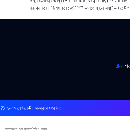
অ্যান্টিঅক্সিডেন্টে ভরপুর (Antioxidants Aplenty) সব মিষ্টি আলু 
সরবরাহ করে। বিশেষ করে বেগুনি মিষ্টি আলুতে প্রচুর অ্যান্টিঅক্সিডে
প্
২০২৬ মেডিনেস্ট। সর্বস্বত্ব সংরক্ষিত।