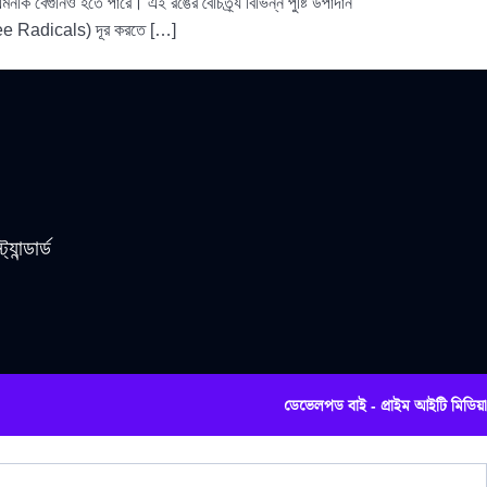
কি বেগুনিও হতে পারে। এই রঙের বৈচিত্র্য বিভিন্ন পুষ্টি উপাদান
েল (Free Radicals) দূর করতে […]
যান্ডার্ড
ডেভেলপড বাই - প্রাইম আইটি মিডিয়া