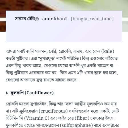
সায়মন টেডি
amir khan
[bangla_read_time]
আমরা সবাই জানি সালমন, বেরি, ব্রোকলি, বাদাম, আর কেল (kale)
কতটা পুষ্টিকর। এরা ‘সুপারফুড’ নামেই পরিচিত। কিন্তু এগুলোর বাইরেও
এমন কিছু খাবার আছে, যেগুলো হয়তো আপনি খুব একটা খাচ্ছেন না—
কিন্তু পুষ্টিমানে একেবারে কম নয়। নিচে এমন ৯টি খাবার তুলে ধরা হলো,
যেগুলো আপনাকে সুস্থ রাখতে সাহায্য করবে।
১. ফুলকপি (Cauliflower)
ব্রোকলি হয়তো সুপারস্টার, কিন্তু তার ‘সাদা’ আত্মীয় ফুলকপিও কম যায়
না। এটি ক্রুসিফেরাস (cruciferous) সবজিগুলোর মধ্যে একটি, যেটি
ভিটামিন সি (Vitamin C) এবং ফাইবারের (fiber) চমৎকার উৎস।
ফুলকপিতে রয়েছে সালফোরাফেন (sulforaphane) নামে একধরনের