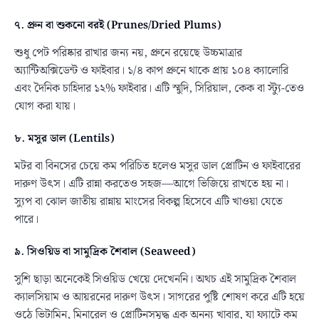
৭. প্রুন বা শুকনো বরই (Prunes/Dried Plums)
শুধু পেট পরিষ্কার রাখার জন্য নয়, প্রুনে রয়েছে উচ্চমাত্রার
অ্যান্টিঅক্সিডেন্ট ও ফাইবার। ১/৪ কাপ প্রুনে থাকে প্রায় ১০৪ ক্যালোরি
এবং দৈনিক চাহিদার ১২% ফাইবার। এটি স্মুদি, সিরিয়াল, কেক বা স্ট্যু-তেও
যোগ করা যায়।
৮. মসুর ডাল (Lentils)
মটর বা বিনসের চেয়ে কম পরিচিত হলেও মসুর ডাল প্রোটিন ও ফাইবারের
দারুণ উৎস। এটি রান্না করতেও সহজ—আগে ভিজিয়ে রাখতে হয় না।
স্যুপ বা ঝোল জাতীয় রান্নায় মাংসের বিকল্প হিসেবে এটি খাওয়া যেতে
পারে।
৯. সিওয়িড বা সামুদ্রিক শৈবাল (Seaweed)
সুশি ছাড়া অনেকেই সিওয়িড খেয়ে দেখেননি। অথচ এই সামুদ্রিক শৈবাল
ক্যালসিয়াম ও আয়রনের দারুণ উৎস। সাগরের পুষ্টি শোষণ করে এটি হয়ে
ওঠে ভিটামিন, মিনারেল ও প্রোটিনসমৃদ্ধ এক অনন্য খাবার, যা ফ্যাটে কম