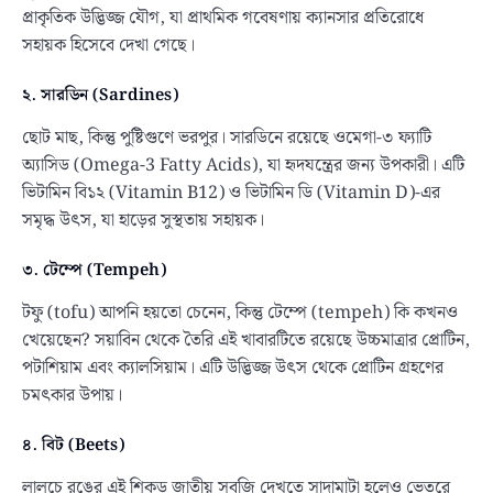
প্রাকৃতিক উদ্ভিজ্জ যৌগ, যা প্রাথমিক গবেষণায় ক্যানসার প্রতিরোধে
সহায়ক হিসেবে দেখা গেছে।
২. সারডিন (Sardines)
ছোট মাছ, কিন্তু পুষ্টিগুণে ভরপুর। সারডিনে রয়েছে ওমেগা-৩ ফ্যাটি
অ্যাসিড (Omega-3 Fatty Acids), যা হৃদযন্ত্রের জন্য উপকারী। এটি
ভিটামিন বি১২ (Vitamin B12) ও ভিটামিন ডি (Vitamin D)-এর
সমৃদ্ধ উৎস, যা হাড়ের সুস্থতায় সহায়ক।
৩. টেম্পে (Tempeh)
টফু (tofu) আপনি হয়তো চেনেন, কিন্তু টেম্পে (tempeh) কি কখনও
খেয়েছেন? সয়াবিন থেকে তৈরি এই খাবারটিতে রয়েছে উচ্চমাত্রার প্রোটিন,
পটাশিয়াম এবং ক্যালসিয়াম। এটি উদ্ভিজ্জ উৎস থেকে প্রোটিন গ্রহণের
চমৎকার উপায়।
৪. বিট (Beets)
লালচে রঙের এই শিকড় জাতীয় সবজি দেখতে সাদামাটা হলেও ভেতরে