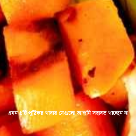
এমন ৯টি পুষ্টিকর খাবার যেগুলো আপনি সম্ভবত খাচ্ছেন না