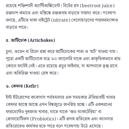
রয়েছে শক্তিশালী অ্যান্টিঅক্সিডেন্ট। বিটের রস (beetroot juice)
রক্তচাপ কমাতে এবং মস্তিষ্কে রক্তপ্রবাহ বাড়াতে সাহায্য করে। গবেষণা
বলছে, এটিতে থাকা নাইট্রেট (nitrate) খেলোয়াড়দের পারফরম্যান্সও
বাড়াতে পারে।
৫. আর্টিচোক (Artichokes)
চুলা, ওভেন বা গ্রিলে রান্না করে আর্টিচোকের পাতা ও ‘হার্ট’ খাওয়া যায়।
পুরো একটি আর্টিচোকে মাত্র ৬০ ক্যালোরি থাকে এবং প্রাকৃতিকভাবে প্রায়
কোনো ফ্যাটই নেই। এতে রয়েছে প্রচুর ফাইবার, যা আপনাকে তৃপ্ত রাখে
এবং অতিরিক্ত খাওয়া রোধ করে।
৬. কেফার (Kefir)
ইস্ট ইউরোপের ককেসাস পর্বতমালার এক সময়কার ঐতিহ্যবাহী খাবার
কেফার আস্তে আস্তে এখন বিশ্বজুড়ে জনপ্রিয় হচ্ছে। এটি একধরনের
ফারমেন্টেড দুধজাত খাবার, যাতে থাকে ‘গুড ব্যাকটেরিয়া’ বা
প্রোবায়োটিকস (Probiotics)। এটি প্রদাহ প্রতিরোধ এবং ক্যানসার
প্রতিরোধেও কার্যকর হতে পারে বলে গবেষণায় উঠে এসেছে।