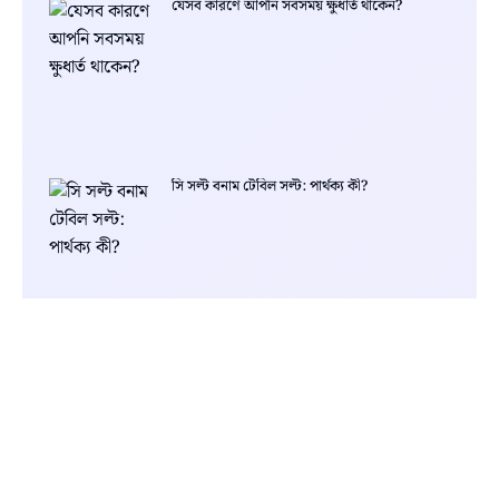
যেসব কারণে আপনি সবসময় ক্ষুধার্ত থাকেন?
সি সল্ট বনাম টেবিল সল্ট: পার্থক্য কী?
প্রক্রিয়াজাত খাবার (Processed Foods) কী এবং
কতটা স্বাস্থ্যকর?