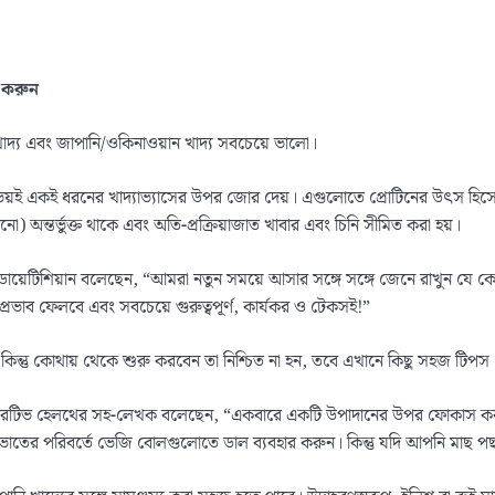
করুন
য় খাদ্য এবং জাপানি/ওকিনাওয়ান খাদ্য সবচেয়ে ভালো।
য়ই একই ধরনের খাদ্যাভ্যাসের উপর জোর দেয়। এগুলোতে প্রোটিনের উৎস হিসেবে মা
ো) অন্তর্ভুক্ত থাকে এবং অতি-প্রক্রিয়াজাত খাবার এবং চিনি সীমিত করা হয়।
ডায়েটিশিয়ান বলেছেন, “আমরা নতুন সময়ে আসার সঙ্গে সঙ্গে জেনে রাখুন যে কোনো
 প্রভাব ফেলবে এবং সবচেয়ে গুরুত্বপূর্ণ, কার্যকর ও টেকসই!”
কিন্তু কোথায় থেকে শুরু করবেন তা নিশ্চিত না হন, তবে এখানে কিছু সহজ টিপস
বং রিজেনারেটিভ হেলথের সহ-লেখক বলেছেন, “একবারে একটি উপাদানের উপর ফোকাস করু
া ভাতের পরিবর্তে ভেজি বোলগুলোতে ডাল ব্যবহার করুন। কিন্তু যদি আপনি মাছ 