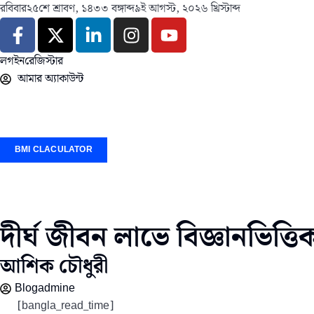
রবিবার
২৫শে শ্রাবণ, ১৪৩৩ বঙ্গাব্দ
৯ই আগস্ট, ২০২৬ খ্রিস্টাব্দ
লগইন
রেজিস্টার
আমার অ্যাকাউন্ট
BMI CLACULATOR
দীর্ঘ জীবন লাভে বিজ্ঞানভিত্ত
আশিক চৌধুরী
Blogadmine
[bangla_read_time]