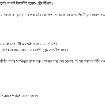
হলেই আপনি দীর্ঘজীবী হবেন- এটি নিশ্চিত।
যে “কখনো” ধূমপান না করা জীবনের প্রত্যাশা বাড়ানোর জন্য পাঁচটি মূল কারণের 
ুসলিম হিসেবে এটি অবশ্যই এড়িয়ে চলা উচিত)
ান যুক্ত, যা বছরে ৪৮০,০০০-এর বেশি মৃত্যু সংঘটিত করে।
ডি পর্যন্ত সবকিছুর সঙ্গে যুক্ত। ধূমপান বন্ধ করা কেবল এই সব রোগের ঝুঁকি কমায
ম্নোক্ত পরামর্শ প্রদান করেন: