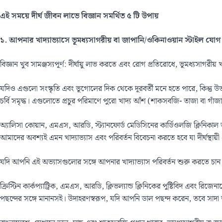
এই সময়ে
দীর্ঘ জীবন লাভে বিজ্ঞান সমর্থিত
৫
টি
উপায়
১
.
আপনার
খাদ্যাভ্যাসে
ভূমধ্যসাগরীয়
বা
জাপানি
/
ওকিনাওয়ান
স্টাইল
যোগ
বিজ্ঞান খুব সামঞ্জস্যপূর্ণ: দীর্ঘায়ু লাভ করতে এবং রোগ প্রতিরোধে, ভূমধ্যসাগরী
যদিও এগুলো সংস্কৃতি এবং ভূগোলের দিক থেকে দূরবর্তী মনে হতে পারে, কিন্তু উভ
চর্বি সমৃদ্ধ। এগুলোতে প্রচুর পরিমাণে পুরো খাদ্য আঁশ (শাকসবজি- তাজা বা গাঁজান
অ্যালিসা কোয়ান, এমএস, আরডি, স্ট্যানফোর্ড মেডিসিনের কার্ডিওলজি ক্লিনিকাল 
আমাদের অবশ্যই এমন খাদ্যাভ্যাস এবং পরিবর্তন বিবেচনা করতে হবে যা দীর্ঘস্থায়ী
যদি আপনি এই অভ্যাসগুলোর সঙ্গে আপনার খাদ্যাভ্যাস পরিবর্তন শুরু করতে চান 
ক্রিস্টিন কার্কপ্যাট্রিক, এমএস, আরডি, ক্লিভল্যান্ড ক্লিনিকের পুষ্টিবিদ এ
পছন্দের সঙ্গে মানানসই। উদাহরণস্বরূপ, যদি আপনি ডাল পছন্দ করেন, তবে সাদ