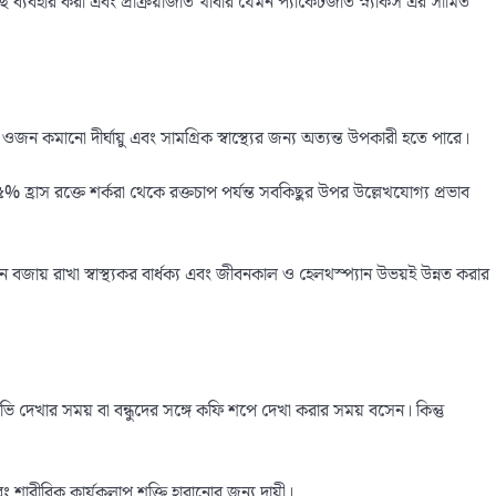
ছ ব্যবহার করা এবং প্রক্রিয়াজাত খাবার যেমন প্যাকেটজাত স্ন্যাকস এর সীমিত
ওজন কমানো দীর্ঘায়ু এবং সামগ্রিক স্বাস্থ্যের জন্য অত্যন্ত উপকারী হতে পারে।
রাস রক্তে শর্করা থেকে রক্তচাপ পর্যন্ত সবকিছুর উপর উল্লেখযোগ্য প্রভাব
ওজন বজায় রাখা স্বাস্থ্যকর বার্ধক্য এবং জীবনকাল ও হেলথস্প্যান উভয়ই উন্নত করার
দেখার সময় বা বন্ধুদের সঙ্গে কফি শপে দেখা করার সময় বসেন। কিন্তু
বং শারীরিক কার্যকলাপ শক্তি হারানোর জন্য দায়ী।