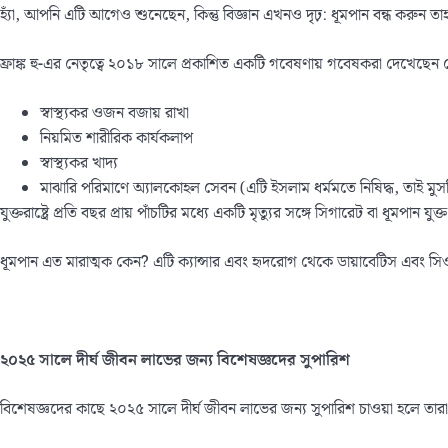
হ্যাঁ, আপনি এটি আগেও শুনেছেন, কিন্তু বিজ্ঞান এখনও দৃঢ়: ধূমপান বন্ধ করুন তা
ফ্রাঙ্ক হু-এর নেতৃত্বে ২০১৮ সালে প্রকাশিত একটি গবেষণায় গবেষকরা দেখেছেন 
স্বাস্থ্যকর ওজন বজায় রাখা
নিয়মিত শারীরিক কার্যকলাপ
স্বাস্থ্যকর খাদ্য
মাঝারি পরিমাণে অ্যালকোহল সেবন (এটি ইসলাম ধর্মমতে নিষিদ্ধ, তাই ম
যুক্তরাষ্ট্রে প্রতি বছর প্রায় পাঁচটির মধ্যে একটি মৃত্যুর সঙ্গে সিগারেট বা ধূমপ
ধূমপান এত মারাত্মক কেন? এটি ক্যান্সার এবং হৃদরোগ থেকে ডায়াবেটিস এবং সিওপি
২০২৫
সালে
দীর্ঘ জীবন লাভের
জন্য
বিশেষজ্ঞদের
সুপারিশ
বিশেষজ্ঞদের কাছে ২০২৫ সালে দীর্ঘ জীবন লাভের জন্য সুপারিশ চাওয়া হলে তারা নি