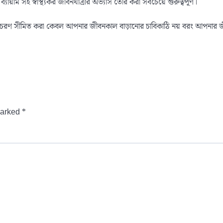
ব্যায়াম সহ স্বাস্থ্যকর জীবনযাত্রার অভ্যাস তৈরি করা সবচেয়ে গুরুত্বপূর্ণ।
থবির আচরণ সীমিত করা কেবল আপনার জীবনকাল বাড়ানোর চাবিকাঠি নয় বরং আপনার 
marked
*