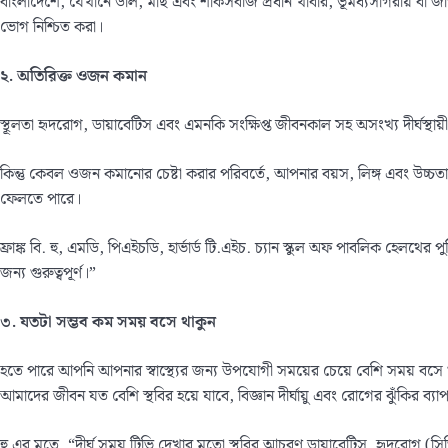
বাংলাদেশে, যেখানে ডাল, মাছ এবং শাকসবজি প্রধান খাবার, ভূমধ্যসাগরীয় বা জাপ
ভোগ নিশ্চিত করা।
২
. অতিরিক্ত ওজন কমান
স্থূলতা হৃদরোগ, ডায়াবেটিস এবং এমনকি সংক্ষিপ্ত জীবনকাল সহ অসংখ্য দীর্ঘস্থায়ী
কিন্তু কেবল ওজন কমানোর চেষ্টা করার পরিবর্তে, আপনার বয়স, লিঙ্গ এবং উচ্চ
ফেলতে পারে।
ফ্রাঙ্ক বি. হু, এমডি, পিএইচডি, হার্ভার্ড টি.এইচ. চ্যান স্কুল অফ পাবলিক হেলথের 
জন্য গুরুত্বপূর্ণ।”
৩
.
যতটা সম্ভব কম সময় বসে থাকুন
হতে পারে আপনি আপনার স্বাস্থ্যের জন্য উপযোগী সময়ের চেয়ে বেশি সময় বসে থ
আমাদের জীবন যত বেশি স্থবির হয়ে যাবে, বিজ্ঞান দীর্ঘায়ু এবং রোগের ঝুঁকির ব্
হু এর মতে, “দীর্ঘ সময় টিভি দেখার মতো স্থবির আচরণ ডায়াবেটিস, হৃদরোগ (সিভিডি