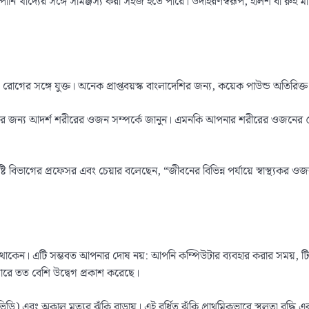
ানি খাদ্যের সঙ্গে সামঞ্জস্য করা সহজ হতে পারে। উদাহরণস্বরূপ, ইলিশ বা রুই মা
 রোগের সঙ্গে যুক্ত। অনেক প্রাপ্তবয়স্ক বাংলাদেশির জন্য, কয়েক পাউন্ড অতিরিক্ত 
তার জন্য আদর্শ শরীরের ওজন সম্পর্কে জানুন। এমনকি আপনার শরীরের ওজনের ৫% হ্
পুষ্টি বিভাগের প্রফেসর এবং চেয়ার বলেছেন, “জীবনের বিভিন্ন পর্যায়ে স্বাস্থ্যকর 
াকেন। এটি সম্ভবত আপনার দোষ নয়: আপনি কম্পিউটার ব্যবহার করার সময়, টিভি 
যাপারে তত বেশি উদ্বেগ প্রকাশ করেছে।
) এবং অকাল মৃত্যুর ঝুঁকি বাড়ায়। এই বর্ধিত ঝুঁকি প্রাথমিকভাবে স্থূলতা বৃদ্ধি এ