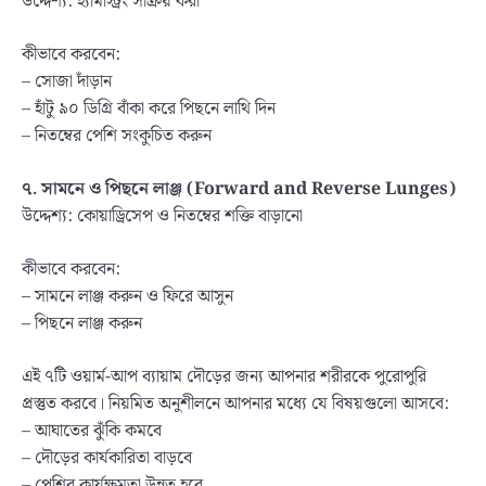
উদ্দেশ্য: হ্যামস্ট্রিং সক্রিয় করা
কীভাবে করবেন:
– সোজা দাঁড়ান
– হাঁটু ৯০ ডিগ্রি বাঁকা করে পিছনে লাথি দিন
– নিতম্বের পেশি সংকুচিত করুন
৭. সামনে ও পিছনে লাঞ্জ (
Forward and Reverse Lunges)
উদ্দেশ্য: কোয়াড্রিসেপ ও নিতম্বের শক্তি বাড়ানো
কীভাবে করবেন:
– সামনে লাঞ্জ করুন ও ফিরে আসুন
– পিছনে লাঞ্জ করুন
এই ৭টি ওয়ার্ম-আপ ব্যায়াম দৌড়ের জন্য আপনার শরীরকে পুরোপুরি
প্রস্তুত করবে। নিয়মিত অনুশীলনে আপনার মধ্যে যে বিষয়গুলো আসবে:
– আঘাতের ঝুঁকি কমবে
– দৌড়ের কার্যকারিতা বাড়বে
– পেশির কার্যক্ষমতা উন্নত হবে