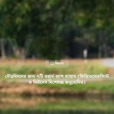
ফিটনেস
দৌড়বিদদের জন্য ৭টি ওয়ার্ম-আপ ব্যায়াম (ফিজিওথেরাপিস্ট
ও ফিটনেস বিশেষজ্ঞ অনুমোদিত)