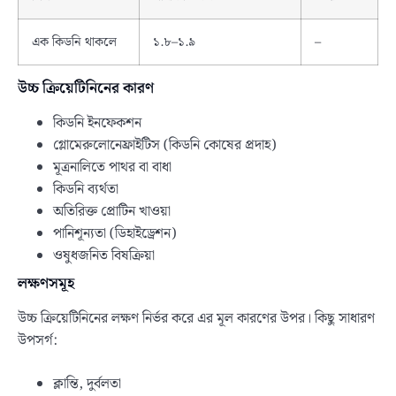
এক কিডনি থাকলে
১.৮–১.৯
–
উচ্চ ক্রিয়েটিনিনের কারণ
কিডনি ইনফেকশন
গ্লোমেরুলোনেফ্রাইটিস (কিডনি কোষের প্রদাহ)
মূত্রনালিতে পাথর বা বাধা
কিডনি ব্যর্থতা
অতিরিক্ত প্রোটিন খাওয়া
পানিশূন্যতা (ডিহাইড্রেশন)
ওষুধজনিত বিষক্রিয়া
লক্ষণসমূহ
উচ্চ ক্রিয়েটিনিনের লক্ষণ নির্ভর করে এর মূল কারণের উপর। কিছু সাধারণ
উপসর্গ:
ক্লান্তি, দুর্বলতা