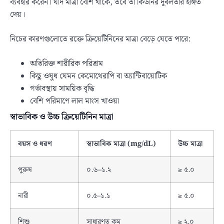
ব্যবহার করেন। যদি মাত্রা বেশি থাকে, তবে তা কিডনির দুর্বলতার ইঙ্গিত
দেয়।
নিচের কারণগুলোতে রক্তে ক্রিয়েটিনিনের মাত্রা বেড়ে যেতে পারে:
অতিরিক্ত শারীরিক পরিশ্রম
কিছু ওষুধ যেমন কেমোথেরাপি বা অ্যান্টিবায়োটিক
গর্ভাবস্থায় সাময়িক বৃদ্ধি
বেশি পরিমাণে লাল মাংস খাওয়া
স্বাভাবিক ও উচ্চ ক্রিয়েটিনিন মাত্রা
বয়স ও ধরণ
স্বাভাবিক মাত্রা (mg/dL)
উচ্চ মাত্রা
পুরুষ
০.৬–১.২
≥ ৫.০
নারী
০.৫–১.১
≥ ৫.০
শিশু
সাধারণত কম
≥ ২.০