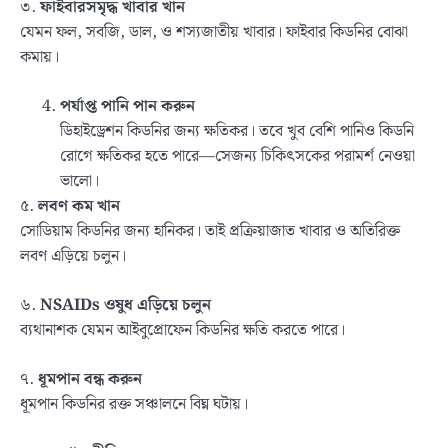
৩.
ফাইবারসমৃদ্ধ খাবার খান
যেমন ফল, সবজি, ডাল, ও শস্যজাতীয় খাবার। ফাইবার কিডনির বোঝা
কমায়।
পর্যাপ্ত পানি পান করুন
ডিহাইড্রেশন কিডনির জন্য ক্ষতিকর। তবে খুব বেশি পানিও কিডনি
রোগে ক্ষতিকর হতে পারে—সেজন্য চিকিৎসকের পরামর্শ নেওয়া
ভালো।
৫.
লবণ কম খান
সোডিয়াম কিডনির জন্য হানিকর। তাই প্রক্রিয়াজাত খাবার ও অতিরিক্ত
লবণ এড়িয়ে চলুন।
৬.
NSAIDs ওষুধ এড়িয়ে চলুন
ব্যথানাশক যেমন আইবুপ্রোফেন কিডনির ক্ষতি করতে পারে।
৭.
ধূমপান বন্ধ করুন
ধূমপান কিডনির রক্ত সঞ্চালনে বিঘ্ন ঘটায়।